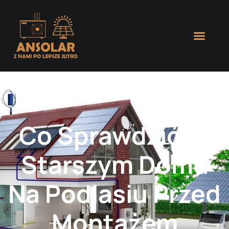
Co Sprawdzić W
Starszym Domu
Na Podlasiu Przed
Montażem