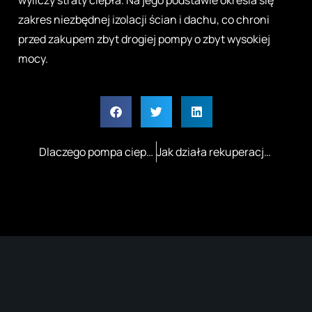
zakres niezbędnej izolacji ścian i dachu, co chroni
przed zakupem zbyt drogiej pompy o zbyt wysokiej
mocy.
Dlaczego pompa ciepła LG Therma V zyskuje popularność w nowoczesnych instalacjach grzewczych?
Jak działa rekuperacja w domu jednorodzinnym z płaskimi kanałami i sterowaniem aplikacją