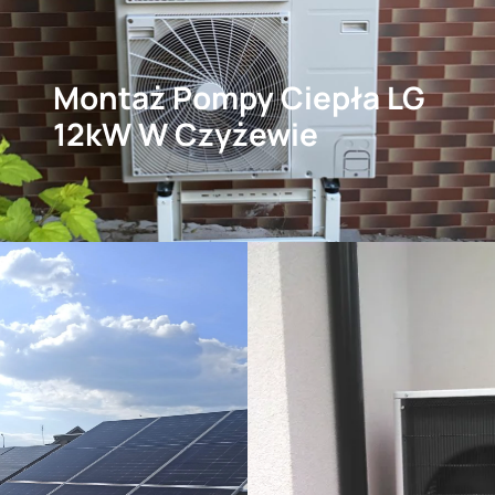
Montaż Pompy Ciepła LG
12kW W Czyżewie