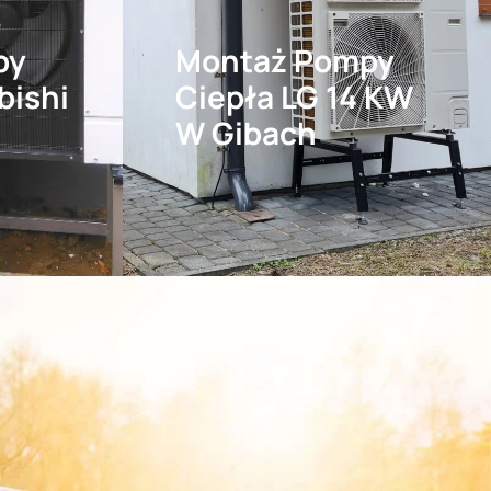
py
Montaż Pompy
bishi
Ciepła LG 14 KW
W Gibach