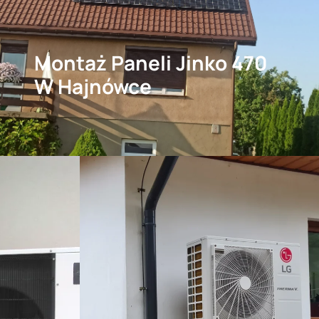
Montaż Paneli Jinko 470
W Hajnówce