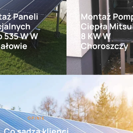
aż Paneli
Montaż Pom
cjalnych
Ciepła Mitsu
o 535 W W
8 KW W
ałowie
Choroszczy
OPINIE
Co sądzą klienci