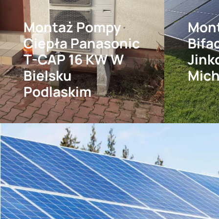
Montaż Pompy
Mont
Ciepła Panasonic
Bifa
T-CAP 16 KW W
Jink
Bielsku
Mich
Podlaskim