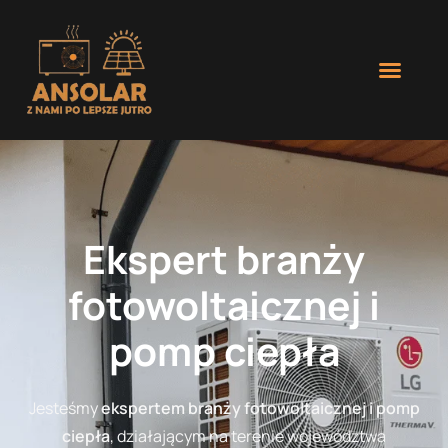
Ekspert branży
fotowoltaicznej i
pomp ciepła
Jesteśmy
ekspertem branży fotowoltaicznej i pomp
ciepła
, działającym na terenie województwa