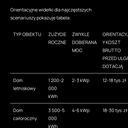
Orientacyjne widełki dla najczęstszych
scenariuszy pokazuje tabela:
TYP OBIEKTU
ZUŻYCIE
ZWYKLE
ORIENTACY
ROCZNE
DOBIERANA
Y KOSZT
MOC
BRUTTO
PRZED ULGĄ
DOTACJĄ
Dom
1 200-2
2-3 kWp
12-18 tys. zł
letniskowy
000
kWh
Dom
3 500-5
4-6 kWp
18-30 tys. zł
całoroczny
000
kWh