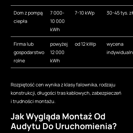
Dom z pompą
7 000-
7-10 kWp
30-45 tys. z
ciepła
10 000
kWh
Firma lub
powyżej
od 12 kWp
wycena
gospodarstwo
12 000
indywidual
rolne
kWh
Rozpiętość cen wynika z klasy falownika, rodzaju
konstrukcji, długości tras kablowych, zabezpieczeń
i trudności montażu.
Jak Wygląda Montaż Od
Audytu Do Uruchomienia?