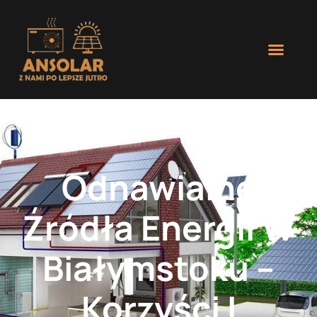
Odnawialne
Źródła Energii W
Białymstoku –
Korzyści I