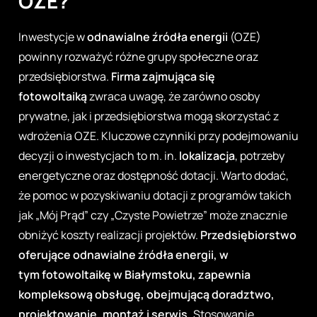
OZE?
Inwestycje w
odnawialne źródła energii
(OZE)
powinny rozważyć różne grupy społeczne oraz
przedsiębiorstwa.
Firma zajmująca się
fotowoltaiką
zwraca uwagę, że zarówno osoby
prywatne, jak i przedsiębiorstwa mogą skorzystać z
wdrożenia OZE. Kluczowe czynniki przy podejmowaniu
decyzji o inwestycjach to m. in.
lokalizacja
, potrzeby
energetyczne oraz dostępność dotacji. Warto dodać,
że pomoc w pozyskiwaniu dotacji z programów takich
jak „Mój Prąd” czy „Czyste Powietrze” może znacznie
obniżyć koszty realizacji projektów.
Przedsiębiorstwo
oferujące odnawialne źródła energii, w
tym
fotowoltaikę w Białymstoku
, zapewnia
kompleksową obsługę, obejmującą doradztwo,
projektowanie, montaż i serwis.
Stosowanie