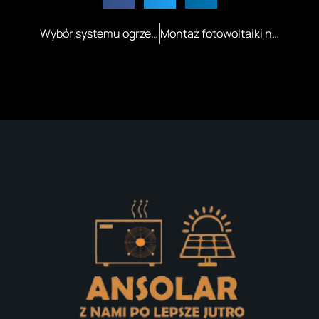
Wybór systemu ogrzewania pelletem – kluczowe porady
Montaż fotowoltaiki na terenach wiejskich w Białymstoku