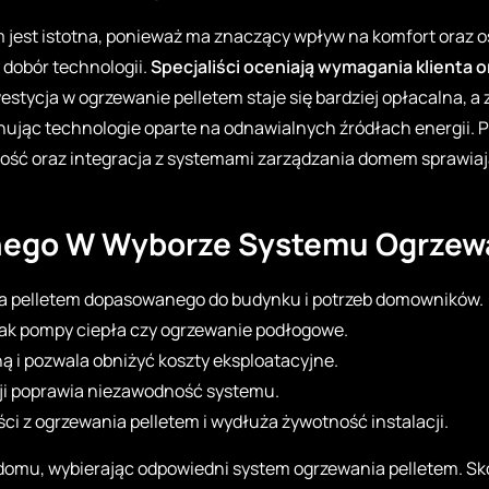
 jest istotna, ponieważ ma znaczący wpływ na komfort oraz 
 dobór technologii.
Specjaliści oceniają wymagania klienta 
stycja w ogrzewanie pelletem staje się bardziej opłacalna, a z
onując technologie oparte na odnawialnych źródłach energii.
ść oraz integracja z systemami zarządzania domem sprawiaj
nego W Wyborze Systemu Ogrzewa
a pelletem dopasowanego do budynku i potrzeb domowników.
jak pompy ciepła czy ogrzewanie podłogowe.
 i pozwala obniżyć koszty eksploatacyjne.
cji poprawia niezawodność systemu.
i z ogrzewania pelletem i wydłuża żywotność instalacji.
omu, wybierając odpowiedni system ogrzewania pelletem. Sko