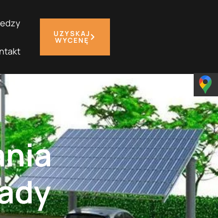
iedzy
UZYSKAJ
WYCENĘ
ntakt
nia
rady