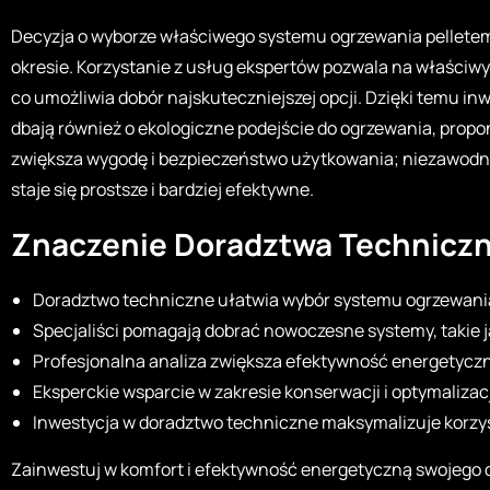
Decyzja o wyborze właściwego systemu ogrzewania pelletem
okresie. Korzystanie z usług ekspertów pozwala na właściwy
co umożliwia dobór najskuteczniejszej opcji. Dzięki temu inwe
dbają również o ekologiczne podejście do ogrzewania, prop
zwiększa wygodę i bezpieczeństwo użytkowania; niezawodno
staje się prostsze i bardziej efektywne.
Znaczenie Doradztwa Technicz
Doradztwo techniczne ułatwia wybór systemu ogrzewani
Specjaliści pomagają dobrać nowoczesne systemy, takie 
Profesjonalna analiza zwiększa efektywność energetyczną
Eksperckie wsparcie w zakresie konserwacji i optymaliza
Inwestycja w doradztwo techniczne maksymalizuje korzyśc
Zainwestuj w komfort i efektywność energetyczną swojego d