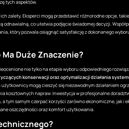
zę tych aspektów.
ch zalety. Eksperci mogą przedstawić różnorodne opcje, takie
ą odnawialną, co ułatwia podjęcie świadomej decyzji. Współ
ia, który pozwala osiągnąć satysfakcję z dokonanego wyboru 
e Ma Duże Znaczenie?
ieocenione nie tylko na etapie wyboru odpowiedniego rozwiąza
tyczących konserwacji oraz optymalizacji działania syste
mu użytkownicy mogą cieszyć się niezawodnym działaniem ogrze
ania kosztownych napraw. Inwestycja w profesjonalne doradz
 a tym samym czerpać korzyści zarówno ekonomiczne, jak i e
ne oszczędności oraz komfort użytkowania.
Technicznego?