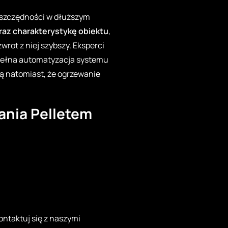
oszczędności w dłuższym
oraz charakterystykę obiektu
,
wrot z niej szybszy. Eksperci
 Pełna automatyzacja systemu
ą natomiast, że ogrzewanie
nia Pelletem
ntaktuj się z naszymi