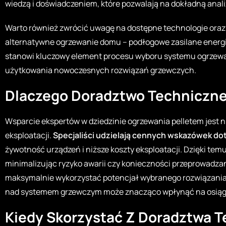
wiedzą i doświadczeniem, które pozwalają na dokładną anali
Warto również zwrócić uwagę na dostępne technologie oraz i
alternatywne ogrzewanie domu
– podłogowe zasilane energi
stanowi kluczowy element procesu wyboru systemu ogrzewan
użytkowania nowoczesnych rozwiązań grzewczych.
Dlaczego Doradztwo Techniczn
Wsparcie ekspertów w dziedzinie ogrzewania pelletem jest n
eksploatacji.
Specjaliści udzielają cennych wskazówek do
żywotność urządzeń i niższe koszty eksploatacji. Dzięki te
minimalizując ryzyko awarii czy konieczności przeprowadz
maksymalnie wykorzystać potencjał wybranego rozwiązania,
nad systemem grzewczym może znacząco wpłynąć na osiąga
Kiedy Skorzystać Z Doradztwa 