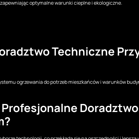
 zapewniając optymalne warunki cieplne i ekologiczne.
 Doradztwo Techniczne Prz
stemu ogrzewania do potrzeb mieszkańców i warunków budyn
 Profesjonalne Doradztwo
m?
borze technologii, co przekłada się na oszczędności i lepsz