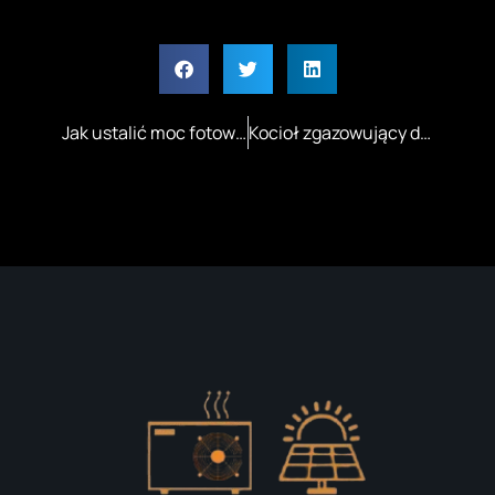
Jak ustalić moc fotowoltaiki Twój przewodnik ANSOLAR
Kocioł zgazowujący drewno Białystok, Podlaskie